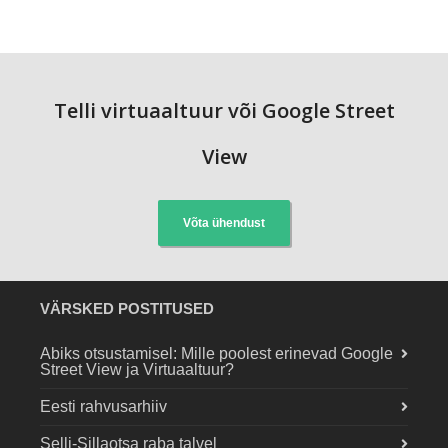
Telli virtuaaltuur või Google Street
View
Võta ühendust
VÄRSKED POSTITUSED
Abiks otsustamisel: Mille poolest erinevad Google
Street View ja Virtuaaltuur?
Eesti rahvusarhiiv
Selli-Sillaotsa raba talvel