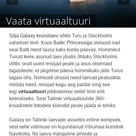
Vaata virtuaaltuuri
Silja Galaxy kruisiilaev
sõitis Turu ja Stockholmi
vahelisel liinil. Koos
Baltic Princessiga
ületasid nad
seal Balti merd lausa kaks korda päevas. Hommikul
Turust teele asunud laev jõudis õhtuks Stockholmi,
võttis sealt uued reisijad peale ja asus otsemaid
tagasiteele, et järgmise päeva hommikuks jälle Turus
tagasi olla. Niimoodi uhasid need laevad peatusteta
mööda merd, reisijad kogu aeg pardal ning see
tegi
virtuaaltuuri
pildistamise sellel liinil eriti
keeruliseks. Sest Tallinki virtuaaltuuride 360-
kraadistele fotodele kliendid peale jääda ei tohiks.
Galaxy on Tallinki laevade assortiis eriline kompvek,
sest selle välimuse on kujundanud Võrumaa kunstnik
Navitrolla. Nii laeva mänguline pilvede ja