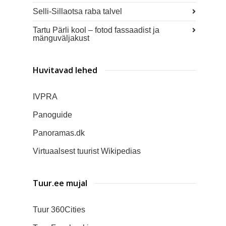
Selli-Sillaotsa raba talvel
Tartu Pärli kool – fotod fassaadist ja
mänguväljakust
Huvitavad lehed
IVPRA
Panoguide
Panoramas.dk
Virtuaalsest tuurist Wikipedias
Tuur.ee mujal
Tuur 360Cities