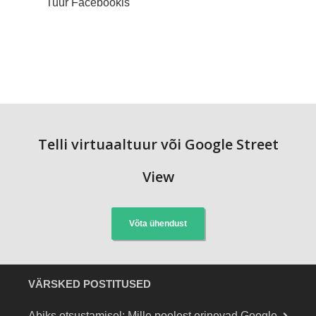
Tuur Facebookis
Telli virtuaaltuur või Google Street
View
Võta ühendust
VÄRSKED POSTITUSED
Abiks otsustamisel: Mille poolest erinevad Google