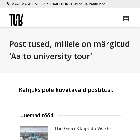
MAAILMATASEMEL VIRTUAALTUURID Kirjuta -
lauri@tuur.ee
Postitused, millele on märgitud
‘Aalto university tour’
Kahjuks pole kuvatavaid postitusi.
Uuemad tööd
The Gren Klaipėda Waste-to-Energy Plant