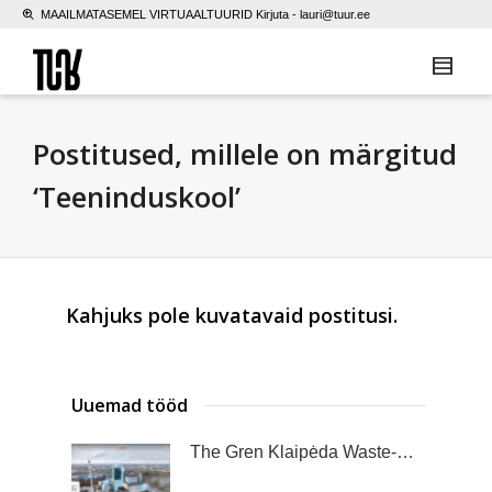
MAAILMATASEMEL VIRTUAALTUURID Kirjuta -
lauri@tuur.ee
Postitused, millele on märgitud
‘Teeninduskool’
Kahjuks pole kuvatavaid postitusi.
Uuemad tööd
The Gren Klaipėda Waste-to-Energy Plant