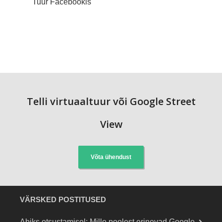
Tuur Facebookis
Telli virtuaaltuur või Google Street
View
Võta ühendust
VÄRSKED POSTITUSED
Abiks otsustamisel: Mille poolest erinevad Google