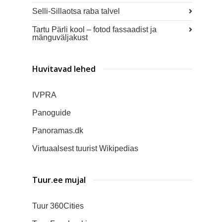
Selli-Sillaotsa raba talvel
Tartu Pärli kool – fotod fassaadist ja
mänguväljakust
Huvitavad lehed
IVPRA
Panoguide
Panoramas.dk
Virtuaalsest tuurist Wikipedias
Tuur.ee mujal
Tuur 360Cities