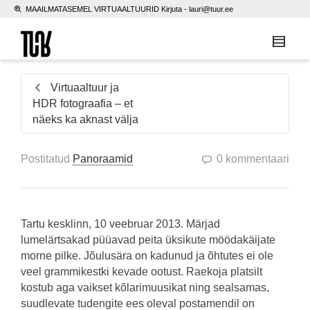
MAAILMATASEMEL VIRTUAALTUURID Kirjuta -
lauri@tuur.ee
Virtuaaltuur ja
HDR fotograafia – et
näeks ka aknast välja
Postitatud
Panoraamid
0 kommentaari
Tartu kesklinn, 10 veebruar 2013. Märjad
lumelärtsakad püüavad peita üksikute möödakäijate
morne pilke. Jõulusära on kadunud ja õhtutes ei ole
veel grammikestki kevade ootust. Raekoja platsilt
kostub aga vaikset kõlarimuusikat ning sealsamas,
suudlevate tudengite ees oleval postamendil on