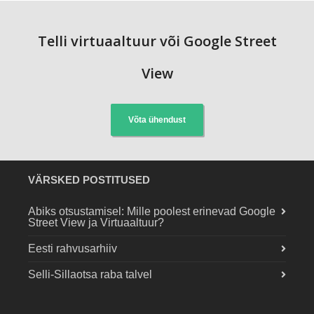
Telli virtuaaltuur või Google Street
View
Võta ühendust
VÄRSKED POSTITUSED
Abiks otsustamisel: Mille poolest erinevad Google
Street View ja Virtuaaltuur?
Eesti rahvusarhiiv
Selli-Sillaotsa raba talvel