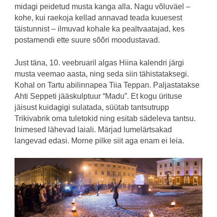
midagi peidetud musta kanga alla. Nagu võluväel –
kohe, kui raekoja kellad annavad teada kuuesest
täistunnist – ilmuvad kohale ka pealtvaatajad, kes
postamendi ette suure sõõri moodustavad.
Just täna, 10. veebruaril algas Hiina kalendri järgi
musta veemao aasta, ning seda siin tähistataksegi.
Kohal on Tartu abilinnapea Tiia Teppan. Paljastatakse
Ahti Seppeti jääskulptuur “Madu”. Et kogu ürituse
jäisust kuidagigi sulatada, süütab tantsutrupp
Trikivabrik oma tuletokid ning esitab sädeleva tantsu.
Inimesed lähevad laiali. Märjad lumelärtsakad
langevad edasi. Morne pilke siit aga enam ei leia.